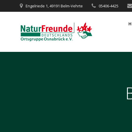
Zum
Engelriede 1, 49191 Belm-Vehrte
05406-4425
Inhalt
springen
H